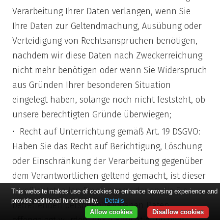
Verarbeitung Ihrer Daten verlangen, wenn Sie
Ihre Daten zur Geltendmachung, Ausübung oder
Verteidigung von Rechtsansprüchen benötigen,
nachdem wir diese Daten nach Zweckerreichung
nicht mehr benötigen oder wenn Sie Widerspruch
aus Gründen Ihrer besonderen Situation
eingelegt haben, solange noch nicht feststeht, ob
unsere berechtigten Gründe überwiegen;
Recht auf Unterrichtung gemäß Art. 19 DSGVO:
Haben Sie das Recht auf Berichtigung, Löschung
oder Einschränkung der Verarbeitung gegenüber
dem Verantwortlichen geltend gemacht, ist dieser
verpflichtet, allen Empfängern, denen die Sie
This website makes use of cookies to enhance browsing experience and
provide additional functionality.
Details
betreffenden personenbezogenen Daten
Allow cookies
Disallow cookies
offengelegt wurden, diese Berichtigung oder