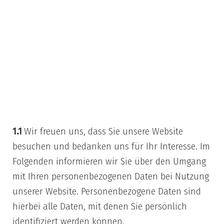
1) Information über
die Erhebung
s
personenbezogene
c
r Daten und
h
Kontaktdaten des
u
Verantwortlichen
t
1.1
Wir freuen uns, dass Sie unsere Website
z
besuchen und bedanken uns für Ihr Interesse. Im
Folgenden informieren wir Sie über den Umgang
mit Ihren personenbezogenen Daten bei Nutzung
unserer Website. Personenbezogene Daten sind
hierbei alle Daten, mit denen Sie persönlich
identifiziert werden können.